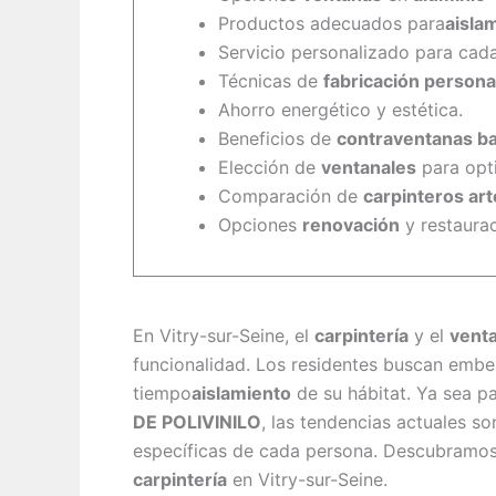
Productos adecuados para
aisla
Servicio personalizado para cad
Técnicas de
fabricación persona
Ahorro energético y estética.
Beneficios de
contraventanas ba
Elección de
ventanales
para opti
Comparación de
carpinteros ar
Opciones
renovación
y restaura
En Vitry-sur-Seine, el
carpintería
y el
vent
funcionalidad. Los residentes buscan embel
tiempo
aislamiento
de su hábitat. Ya sea p
DE POLIVINILO
, las tendencias actuales s
específicas de cada persona. Descubramos
carpintería
en Vitry-sur-Seine.