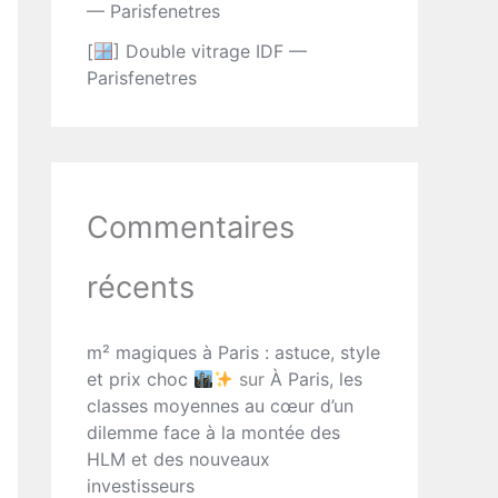
— Parisfenetres
[
] Double vitrage IDF —
Parisfenetres
Commentaires
récents
m² magiques à Paris : astuce, style
et prix choc
sur
À Paris, les
classes moyennes au cœur d’un
dilemme face à la montée des
HLM et des nouveaux
investisseurs