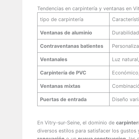
Tendencias en carpintería y ventanas en Vi
tipo de carpintería
Característ
Ventanas de aluminio
Durabilidad
Contraventanas batientes
Personaliza
Ventanales
Luz natural
Carpintería de PVC
Económico, 
Ventanas mixtas
Combinació
Puertas de entrada
Diseño vari
En Vitry-sur-Seine, el dominio de
carpinter
diversos estilos para satisfacer los gustos
renovación
o un
nueva construccion
, las