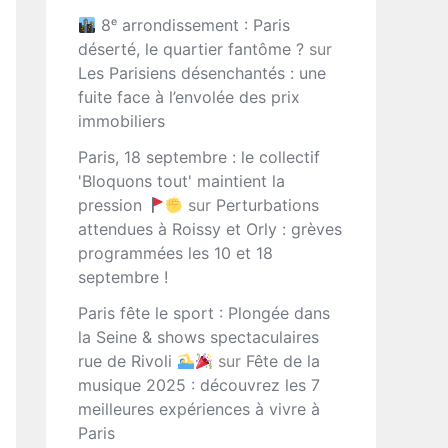
8ᵉ arrondissement : Paris
déserté, le quartier fantôme ?
sur
Les Parisiens désenchantés : une
fuite face à l’envolée des prix
immobiliers
Paris, 18 septembre : le collectif
'Bloquons tout' maintient la
pression
sur
Perturbations
attendues à Roissy et Orly : grèves
programmées les 10 et 18
septembre !
Paris fête le sport : Plongée dans
la Seine & shows spectaculaires
rue de Rivoli
sur
Fête de la
musique 2025 : découvrez les 7
meilleures expériences à vivre à
Paris