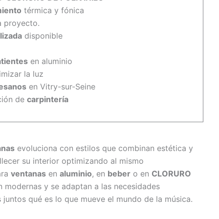
miento
térmica y fónica
a proyecto.
lizada
disponible
tientes
en aluminio
mizar la luz
tesanos
en Vitry-sur-Seine
ción de
carpintería
anas
evoluciona con estilos que combinan estética y
lecer su interior optimizando al mismo
ara
ventanas
en
aluminio
, en
beber
o en
CLORURO
on modernas y se adaptan a las necesidades
 juntos qué es lo que mueve el mundo de la música.